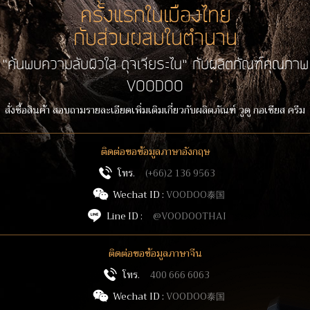
ครั้งแรกในเมืองไทย
กับส่วนผสมในตำนาน
“ค้นพบความลับผิวใส ดุจเจียระไน” กับผลิตภัณฑ์คุณภาพ
VOODOO
สั่งซื้อสินค้า สอบถามรายละเอียดเพิ่มเติมเกี่ยวกับผลิตภัณฑ์ วูดู กอเชียส ครีม
ติดต่อขอข้อมูลภาษาอังกฤษ
โทร.
(+66)2 136 9563
Wechat ID :
VOODOO泰国
Line ID :
@VOODOOTHAI
ติดต่อขอข้อมูลภาษาจีน
โทร.
400 666 6063
Wechat ID :
VOODOO泰国